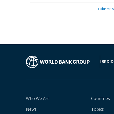
Exibir mais
IBRD
ID
Who We Are
Countries
News
Topics