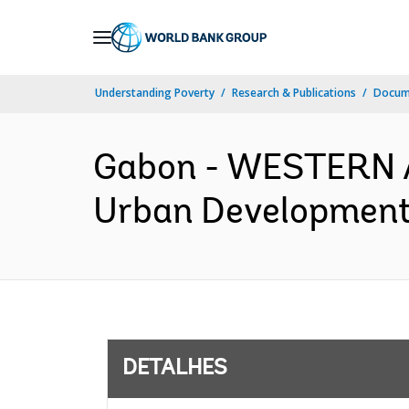
Skip
to
Main
Understanding Poverty
Research & Publications
Docume
Navigation
Gabon - WESTERN 
Urban Development 
DETALHES