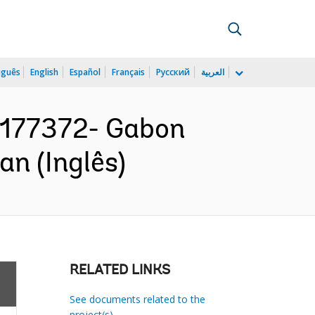
uguês
English
Español
Français
Русский
العربية
177372- Gabon
n (Inglês)
RELATED LINKS
See documents related to the
project(s)