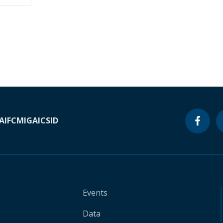
A
IFC
MIGA
ICSID
Events
Data