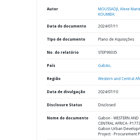
Autor
MOUSSADJI, Alexe Mari
KOUMBA;
Data do documento
2024/07/11
TIpo de documento
Plano de Aquisições
No. do relatório
STEP99335
País
Gabão,
Região
Western and Central Afr
Data de divulgação
2024/07/10
Disclosure Status
Disclosed
Nome do documento
Gabon - WESTERN AND
CENTRAL AFRICA- P177
Gabon Urban Develop
Project - Procurement P