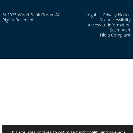
© 2025 World Bank Group. All
Legal
Privacy Notice
Rights Reserved.
Site Accessibility
Access to Information
Scam Alert
File a Complaint
This site uses cookies to optimize functionality and give you