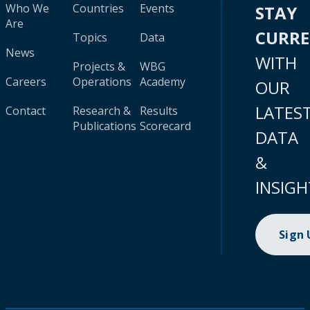
Who We
Countries
Events
STAY
Are
CURR
Topics
Data
News
WITH
Projects &
WBG
Careers
Operations
Academy
OUR
LATES
Contact
Research &
Results
Publications
Scorecard
DATA
&
INSIGH
Sign