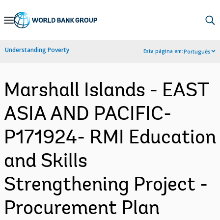
Skip
to
Main
Understanding Poverty
Esta página em:
Português
Navigation
Marshall Islands - EAST
ASIA AND PACIFIC-
P171924- RMI Education
and Skills
Strengthening Project -
Procurement Plan