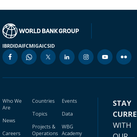
IBRD
IDA
IFC
MIGA
ICSID
Who We
Countries
Events
STAY
Are
CURR
Topics
Data
News
WITH
Projects &
WBG
Careers
Operations
Academy
OUR