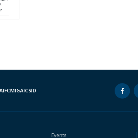
A-
an
A
IFC
MIGA
ICSID
Events