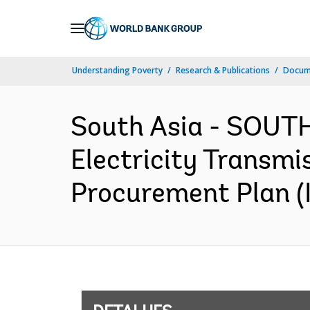
Skip
to
Main
Understanding Poverty
Research & Publications
Docume
Navigation
South Asia - SOUTH
Electricity Transmi
Procurement Plan (I