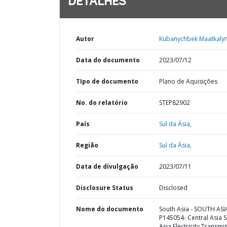
DETALHES
Autor
Kubanychbek Maatkaly
Data do documento
2023/07/12
TIpo de documento
Plano de Aquisições
No. do relatório
STEP82902
País
Sul da Ásia,
Região
Sul da Ásia,
Data de divulgação
2023/07/11
Disclosure Status
Disclosed
Nome do documento
South Asia - SOUTH ASI
P145054- Central Asia 
Asia Electricity Transmi