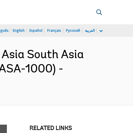
uguês
English
Español
Français
Русский
العربية
Asia South Asia
CASA-1000) -
RELATED LINKS