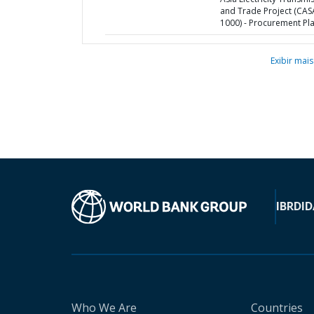
and Trade Project (CAS
1000) - Procurement Pl
Exibir mais
IBRD
ID
Who We Are
Countries