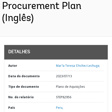
Procurement Plan
(Inglês)
DETALHES
Autor
Mar?a Teresa S?nchez Lechuga;
Data do documento
2023/07/13
TIpo de documento
Plano de Aquisições
No. do relatório
STEP82956
País
Peru,