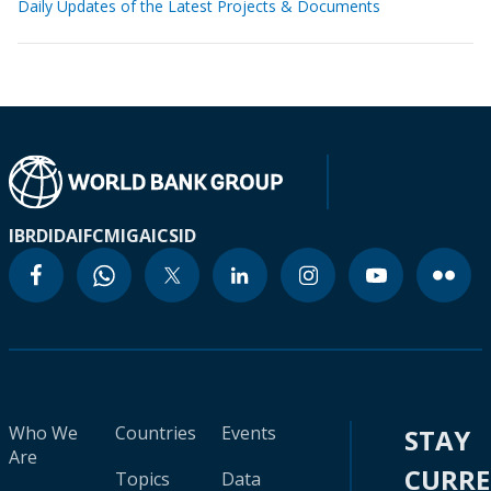
Daily Updates of the Latest Projects & Documents
IBRD
IDA
IFC
MIGA
ICSID
Who We
Countries
Events
STAY
Are
CURR
Topics
Data