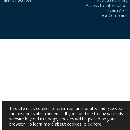
Rights Reserved.
Site Accessibility
Access to Information
Scam Alert
File a Complaint
This site uses cookies to optimize functionality and give you
the best possible experience. If you continue to navigate this
website beyond this page, cookies will be placed on your
browser. To learn more about cookies,
click here
.