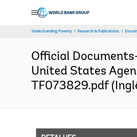
Skip
to
Main
Understanding Poverty
Research & Publications
Docume
Navigation
Official Documents
United States Agen
TF073829.pdf (Ingl