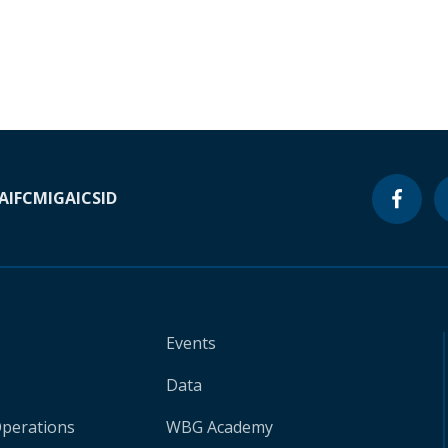
A
IFC
MIGA
ICSID
Events
Data
Operations
WBG Academy