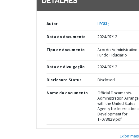
DETALHES
Autor
LEGKL;
Data do documento
2024/07/12
TIpo de documento
Acordo Administrativo
Fundo Fiduciário
Data de divulgação
2024/07/12
Disclosure Status
Disclosed
Nome do documento
Official Documents-
Administration Arrang
with the United States
Agency for Internationa
Development for
TF073829.pdf
Exibir mais