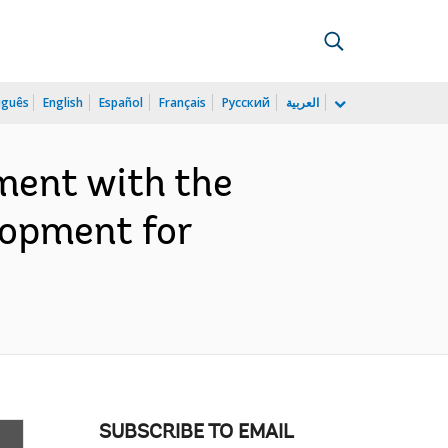
uguês
English
Español
Français
Русский
العربية
ment with the
lopment for
SUBSCRIBE TO EMAIL