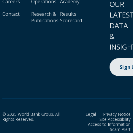
Careers
Operations
Academy
OUR
LATES
Contact
Research &
Results
Publications
Scorecard
DATA
&
INSIGH
Sign
© 2025 World Bank Group. All
Legal
Privacy Notice
Rights Reserved.
Site Accessibility
Access to Information
Scam Alert