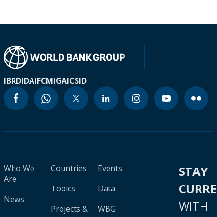
IBRD
IDA
IFC
MIGA
ICSID
Who We
Countries
Events
STAY
Are
CURR
Topics
Data
News
WITH
Projects &
WBG