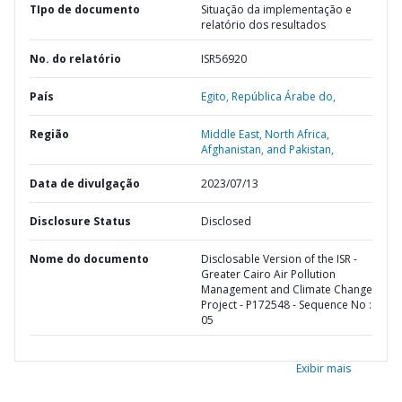
TIpo de documento
Situação da implementação e
relatório dos resultados
No. do relatório
ISR56920
País
Egito,
República Árabe do,
Região
Middle East, North Africa,
Afghanistan, and Pakistan,
Data de divulgação
2023/07/13
Disclosure Status
Disclosed
Nome do documento
Disclosable Version of the ISR -
Greater Cairo Air Pollution
Management and Climate Change
Project - P172548 - Sequence No :
05
Exibir mais