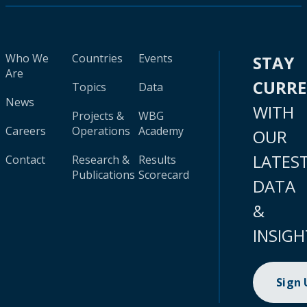
Who We
Countries
Events
STAY
Are
CURR
Topics
Data
News
WITH
Projects &
WBG
Careers
Operations
Academy
OUR
LATES
Contact
Research &
Results
Publications
Scorecard
DATA
&
INSIGH
Sign