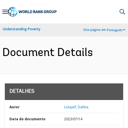
Skip
to
Main
Understanding Poverty
Esta página em:
Português
Navigation
Document Details
DETALHES
Autor
Lotayef, Dahlia;
Data do documento
2023/07/14