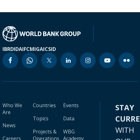
IBRD
IDA
IFC
MIGA
ICSID
Who We
Countries
Events
STAY
Are
CURR
Topics
Data
News
WITH
Projects &
WBG
Careers
Operations
Academy