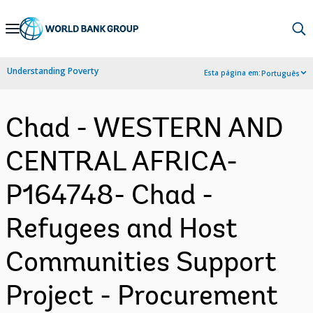
Skip
to
Main
Understanding Poverty
Esta página em:
Português
Navigation
Chad - WESTERN AND
CENTRAL AFRICA-
P164748- Chad -
Refugees and Host
Communities Support
Project - Procurement