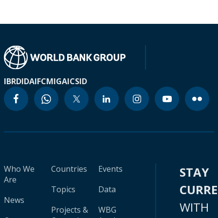
IBRD
IDA
IFC
MIGA
ICSID
Who We
Countries
Events
STAY
Are
CURR
Topics
Data
News
WITH
Projects &
WBG