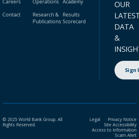
Careers
Operations
Academy
OUR
LATES
Contact
Research &
Results
Publications
Scorecard
DATA
&
INSIGH
Sign
© 2025 World Bank Group. All
Legal
Privacy Notice
Rights Reserved.
Site Accessibility
Access to Information
Scam Alert