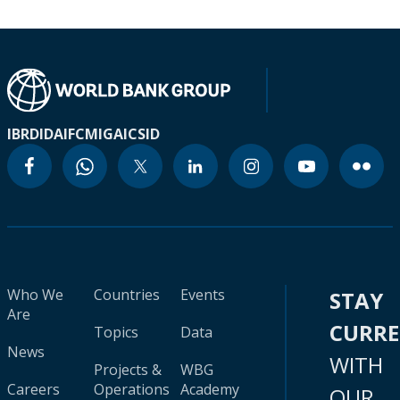
IBRD
IDA
IFC
MIGA
ICSID
Who We
Countries
Events
STAY
Are
CURR
Topics
Data
News
WITH
Projects &
WBG
Careers
Operations
Academy
OUR