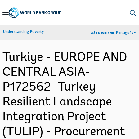
Skip
to
Main
Understanding Poverty
Esta página em:
Português
Navigation
Turkiye - EUROPE AND
CENTRAL ASIA-
P172562- Turkey
Resilient Landscape
Integration Project
(TULIP) - Procurement