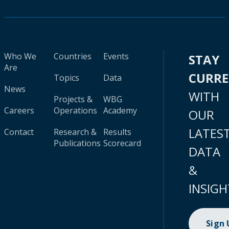
Who We
Countries
Events
STAY
Are
CURR
Topics
Data
News
WITH
Projects &
WBG
Careers
Operations
Academy
OUR
LATES
Contact
Research &
Results
Publications
Scorecard
DATA
&
INSIGH
Sign