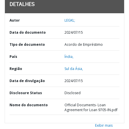
DETALHES
Autor
LEGKL;
Data do documento
2024/07/15
TIpo de documento
Acordo de Empréstimo
País
Índia,
Região
Sul da Ásia,
Data de divulgação
2024/07/15
Disclosure Status
Disclosed
Nome do documento
Official Documents- Loan
Agreement for Loan 9705-IN.pdf
Exibir mais