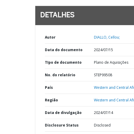
DETALHES
Autor
DIALLO, Cellou;
Data do documento
2024/07/15
TIpo de documento
Plano de Aquisições
No. do relatório
STEP99508
País
Western and Central Afr
Região
Western and Central Afr
Data de divulgação
2024/07/14
Disclosure Status
Disclosed