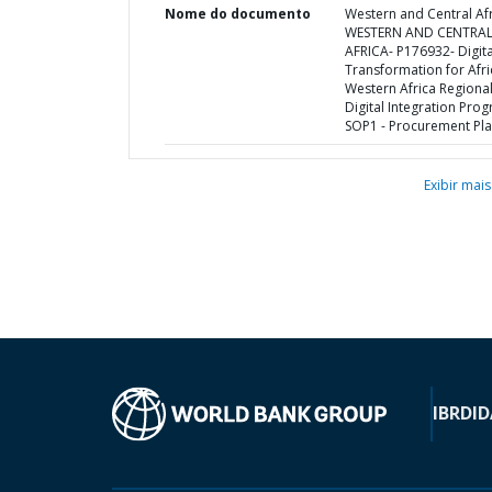
Nome do documento
Western and Central Afr
WESTERN AND CENTRA
AFRICA- P176932- Digita
Transformation for Afri
Western Africa Regiona
Digital Integration Pro
SOP1 - Procurement Pl
Exibir mais
IBRD
ID