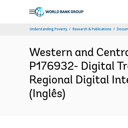
Skip
to
Main
Understanding Poverty
Research & Publications
Docume
Navigation
Western and Centr
P176932- Digital Tr
Regional Digital I
(Inglês)