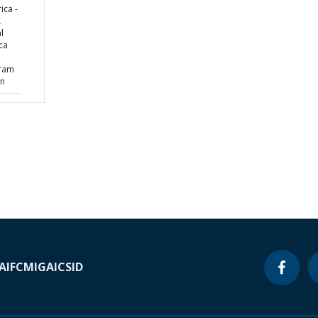
ica -
L
l
ca
l
gram
an
A
IFC
MIGA
ICSID