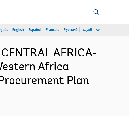
uguês
English
Español
Français
Русский
العربية
D CENTRAL AFRICA-
Western Africa
 Procurement Plan