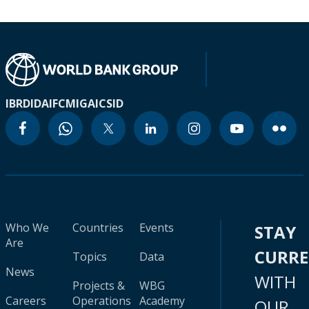
IBRD
IDA
IFC
MIGA
ICSID
Who We
Countries
Events
STAY
Are
CURR
Topics
Data
News
WITH
Projects &
WBG
Careers
Operations
Academy
OUR