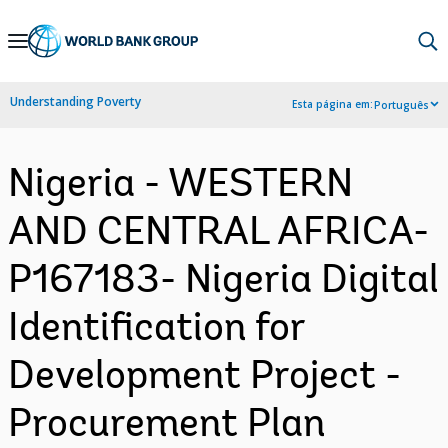
Skip
to
Main
Understanding Poverty
Esta página em:
Português
Navigation
Nigeria - WESTERN
AND CENTRAL AFRICA-
P167183- Nigeria Digital
Identification for
Development Project -
Procurement Plan