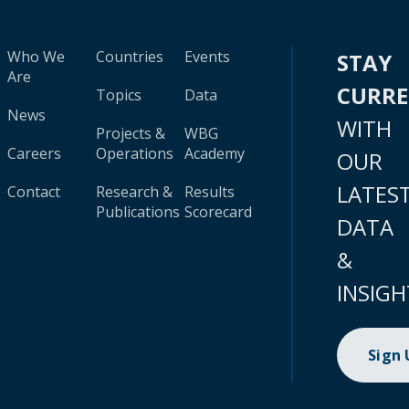
Who We
Countries
Events
STAY
Are
CURR
Topics
Data
News
WITH
Projects &
WBG
Careers
Operations
Academy
OUR
LATES
Contact
Research &
Results
Publications
Scorecard
DATA
&
INSIGH
Sign