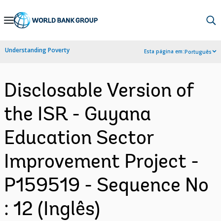
Skip
to
Main
Understanding Poverty
Esta página em:
Português
Navigation
Disclosable Version of
the ISR - Guyana
Education Sector
Improvement Project -
P159519 - Sequence No
: 12 (Inglês)