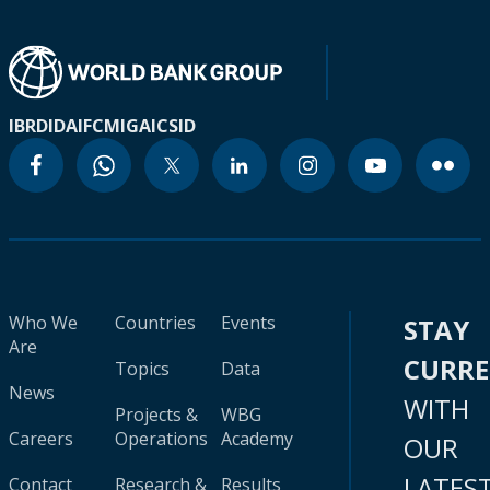
IBRD
IDA
IFC
MIGA
ICSID
Who We
Countries
Events
STAY
Are
CURR
Topics
Data
News
WITH
Projects &
WBG
Careers
Operations
Academy
OUR
LATES
Contact
Research &
Results