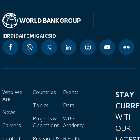
IBRD
IDA
IFC
MIGA
ICSID
Who We
Countries
Events
STAY
Are
CURR
Topics
Data
News
WITH
Projects &
WBG
Careers
Operations
Academy
OUR
LATES
Contact
Research &
Results