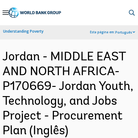
Skip
to
Main
Understanding Poverty
Esta página em:
Português
Navigation
Jordan - MIDDLE EAST
AND NORTH AFRICA-
P170669- Jordan Youth,
Technology, and Jobs
Project - Procurement
Plan (Inglês)