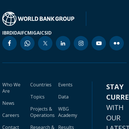
IBRD
IDA
IFC
MIGA
ICSID
Who We
Countries
Events
STAY
Are
CURR
Topics
Data
News
WITH
Projects &
WBG
Careers
Operations
Academy
OUR
LATES
Contact
Research &
Results