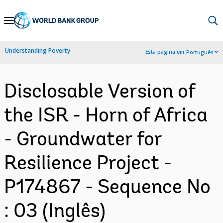
Skip
to
Main
Understanding Poverty
Esta página em:
Português
Navigation
Disclosable Version of
the ISR - Horn of Africa
- Groundwater for
Resilience Project -
P174867 - Sequence No
: 03 (Inglês)