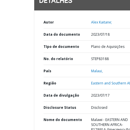
DETALHES
Autor
Alex Kaitane;
Data do documento
2023/07/18
TIpo de documento
Plano de Aquisições
No. do relatório
STEP83188
País
Malaui,
Região
Eastern and Southern Af
Data de divulgação
2023/07/17
Disclosure Status
Disclosed
Nome do documento
Malawi - EASTERN AND
SOUTHERN AFRICA-
P178914- Emergency P