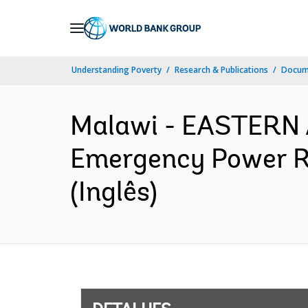
Skip
to
Main
Understanding Poverty
Research & Publications
Docume
Navigation
Malawi - EASTERN
Emergency Power Re
(Inglês)