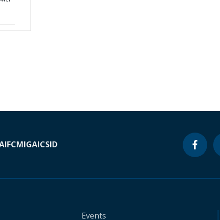
A
IFC
MIGA
ICSID
Events