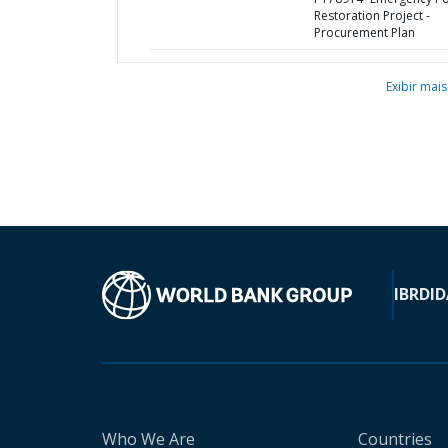
Restoration Project -
Procurement Plan
Exibir mais
IBRD
ID
Who We Are
Countries