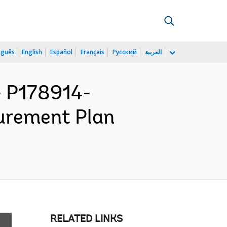
uguês
English
Español
Français
Русский
العربية
 P178914-
urement Plan
RELATED LINKS