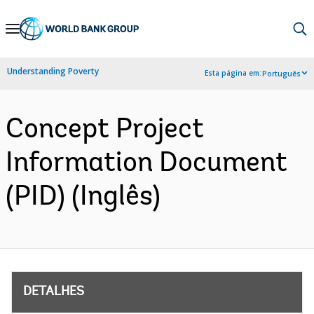
Skip
to
Main
Understanding Poverty
Esta página em:
Português
Navigation
Concept Project
Information Document
(PID) (Inglês)
DETALHES