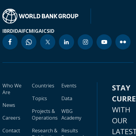
IBRD
IDA
IFC
MIGA
ICSID
Who We
Countries
Events
STAY
Are
CURR
Topics
Data
News
WITH
Projects &
WBG
Careers
Operations
Academy
OUR
LATES
Contact
Research &
Results