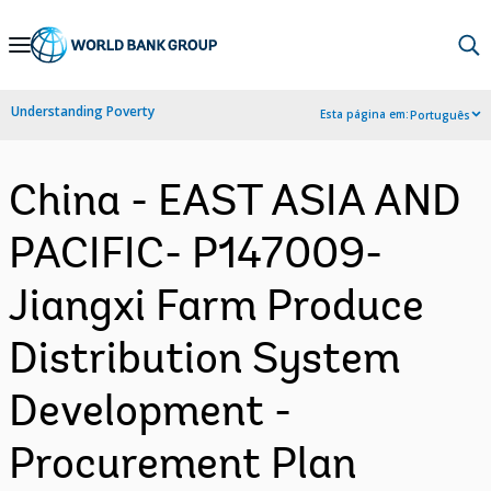
Skip
to
Main
Understanding Poverty
Esta página em:
Português
Navigation
China - EAST ASIA AND
PACIFIC- P147009-
Jiangxi Farm Produce
Distribution System
Development -
Procurement Plan