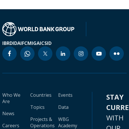
IBRD
IDA
IFC
MIGA
ICSID
Who We
Countries
Events
STAY
Are
CURR
Topics
Data
News
WITH
Projects &
WBG
Careers
Operations
Academy
OUR