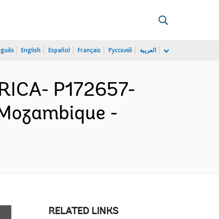
uguês
English
Español
Français
Русский
العربية
ICA- P172657-
 Mozambique -
RELATED LINKS