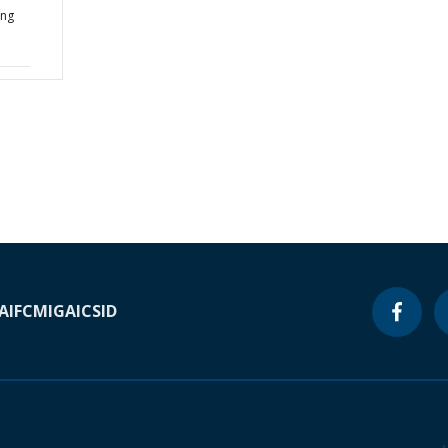
ing
A
IFC
MIGA
ICSID