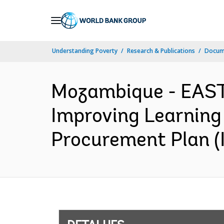
Skip
to
Main
Understanding Poverty
Research & Publications
Docume
Navigation
Mozambique - EAS
Improving Learning
Procurement Plan (I