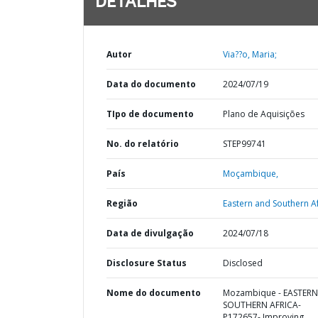
DETALHES
Autor
Via??o, Maria;
Data do documento
2024/07/19
TIpo de documento
Plano de Aquisições
No. do relatório
STEP99741
País
Moçambique,
Região
Eastern and Southern Af
Data de divulgação
2024/07/18
Disclosure Status
Disclosed
Nome do documento
Mozambique - EASTER
SOUTHERN AFRICA-
P172657- Improving