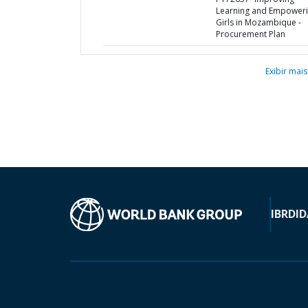
Learning and Empower
Girls in Mozambique -
Procurement Plan
Exibir mais
IBRD
ID