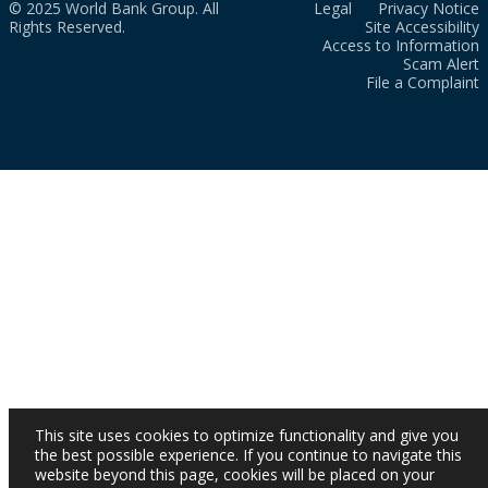
© 2025 World Bank Group. All
Legal
Privacy Notice
Rights Reserved.
Site Accessibility
Access to Information
Scam Alert
File a Complaint
This site uses cookies to optimize functionality and give you
the best possible experience. If you continue to navigate this
website beyond this page, cookies will be placed on your