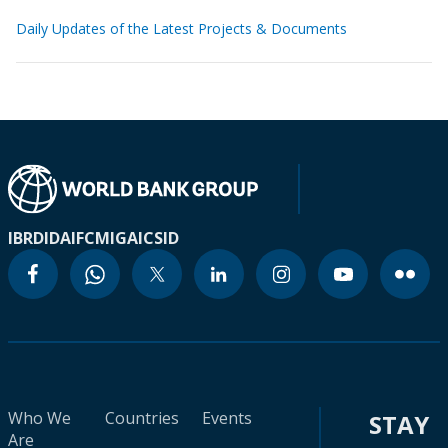
Daily Updates of the Latest Projects & Documents
IBRD
IDA
IFC
MIGA
ICSID
Who We
Countries
Events
STAY
Are