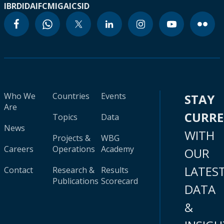
IBRD
IDA
IFC
MIGA
ICSID
Who We
Countries
Events
STAY
Are
CURR
Topics
Data
News
WITH
Projects &
WBG
Careers
Operations
Academy
OUR
LATES
Contact
Research &
Results
Publications
Scorecard
DATA
&