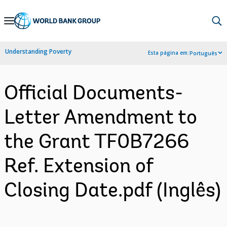
Skip
to
Main
Understanding Poverty
Esta página em:
Português
Navigation
Official Documents-
Letter Amendment to
the Grant TF0B7266
Ref. Extension of
Closing Date.pdf (Inglês)