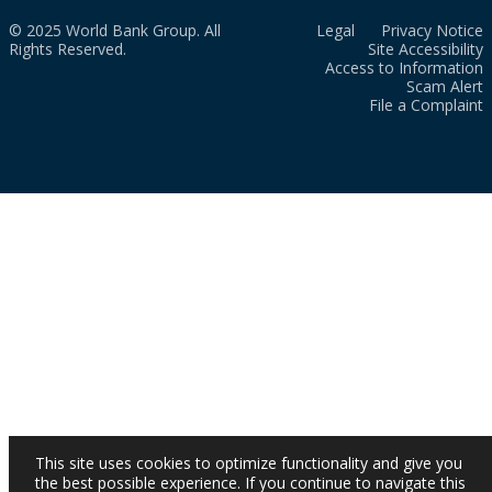
© 2025 World Bank Group. All
Legal
Privacy Notice
Rights Reserved.
Site Accessibility
Access to Information
Scam Alert
File a Complaint
This site uses cookies to optimize functionality and give you
the best possible experience. If you continue to navigate this