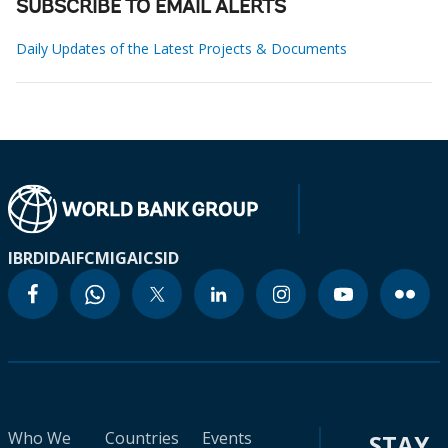
SUBSCRIBE TO EMAIL ALERTS
Daily Updates of the Latest Projects & Documents
IBRD
IDA
IFC
MIGA
ICSID
Who We
Countries
Events
STAY