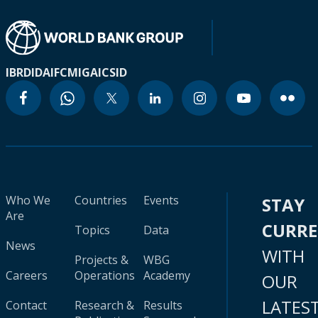
IBRD
IDA
IFC
MIGA
ICSID
Who We
Countries
Events
STAY
Are
CURR
Topics
Data
News
WITH
Projects &
WBG
Careers
Operations
Academy
OUR
LATES
Contact
Research &
Results