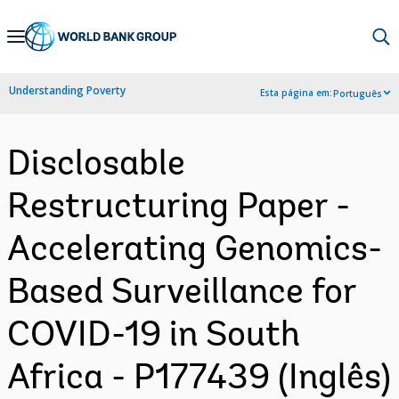
Skip
to
Main
Understanding Poverty
Esta página em:
Português
Navigation
Disclosable
Restructuring Paper -
Accelerating Genomics-
Based Surveillance for
COVID-19 in South
Africa - P177439 (Inglês)