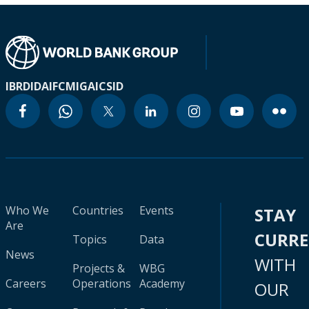
IBRD
IDA
IFC
MIGA
ICSID
Who We
Countries
Events
STAY
Are
CURR
Topics
Data
News
WITH
Projects &
WBG
Careers
Operations
Academy
OUR