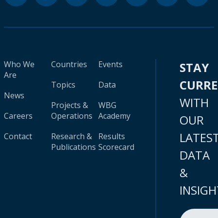
Who We
Countries
Events
STAY
Are
CURR
Topics
Data
News
WITH
Projects &
WBG
Careers
Operations
Academy
OUR
LATES
Contact
Research &
Results
Publications
Scorecard
DATA
&
INSIGH