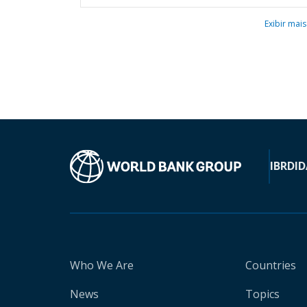
Exibir mais
IBRD
ID
Who We Are
Countries
News
Topics