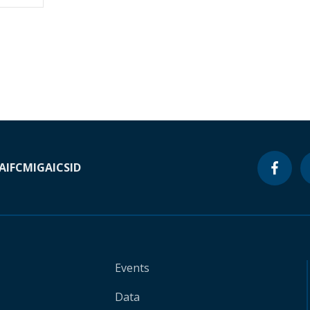
A
IFC
MIGA
ICSID
Events
Data