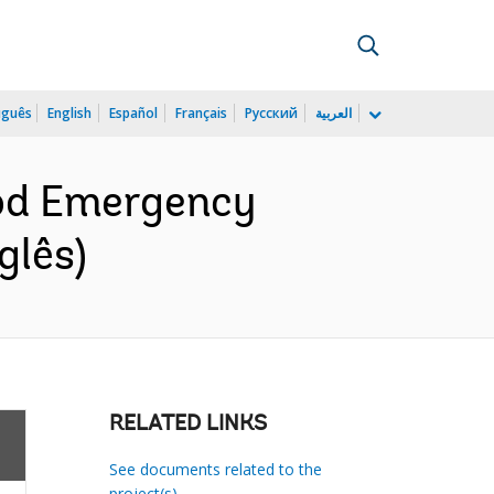
uguês
English
Español
Français
Русский
العربية
od Emergency
glês)
RELATED LINKS
See documents related to the
project(s)