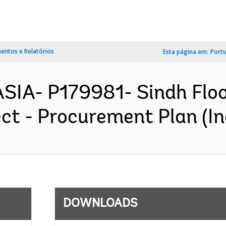
ntos e Relatórios
Esta página em:
Port
ASIA- P179981- Sindh Flo
ect - Procurement Plan (In
DOWNLOADS