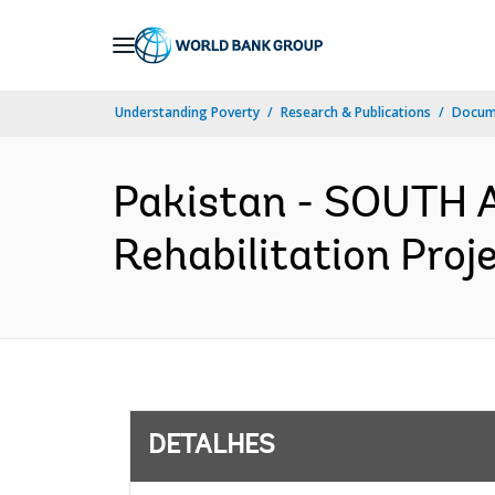
Skip
to
Main
Understanding Poverty
Research & Publications
Docume
Navigation
Pakistan - SOUTH 
Rehabilitation Proj
DETALHES