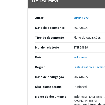
DETALHES
Autor
Yusuf, Cece;
Data do documento
2024/07/23
TIpo de documento
Plano de Aquisições
No. do relatório
STEP99889
País
Indonésia,
Região
Leste Asiático e Pacífico
Data de divulgação
2024/07/22
Disclosure Status
Disclosed
Nome do documento
Indonesia - EAST ASIA 
PACIFIC- P165543-
Institutional Strengthen