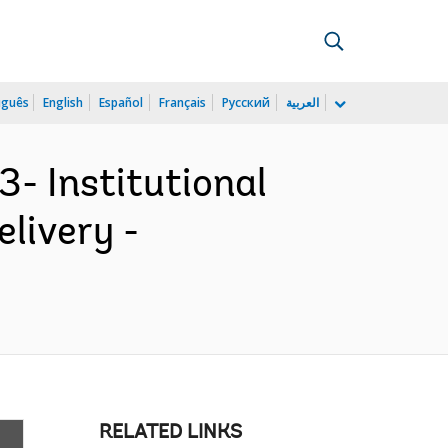
uguês
English
Español
Français
Русский
العربية
- Institutional
livery -
RELATED LINKS