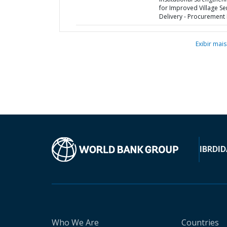
for Improved Village Se
Delivery - Procurement 
Exibir mais
IBRD
ID
Who We Are
Countries