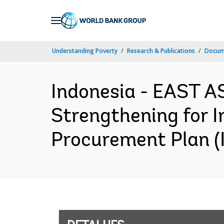
Skip
to
Main
Understanding Poverty
Research & Publications
Docume
Navigation
Indonesia - EAST A
Strengthening for I
Procurement Plan (I