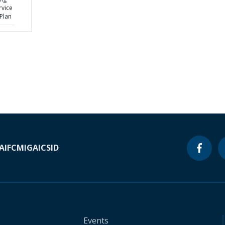
rvice
Plan
A
IFC
MIGA
ICSID
Events