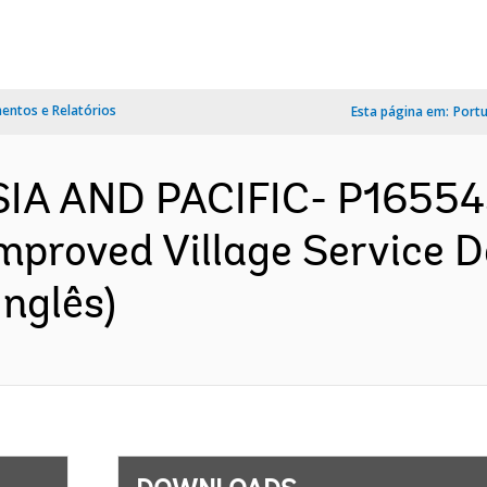
ntos e Relatórios
Esta página em:
Port
SIA AND PACIFIC- P165543
mproved Village Service De
nglês)