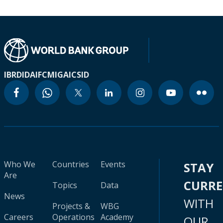
IBRD
IDA
IFC
MIGA
ICSID
Who We
Countries
Events
STAY
Are
CURR
Topics
Data
News
WITH
Projects &
WBG
Careers
Operations
Academy
OUR