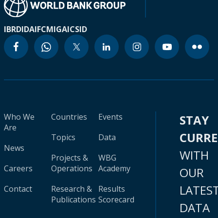
IBRD
IDA
IFC
MIGA
ICSID
Who We
Countries
Events
STAY
Are
CURR
Topics
Data
News
WITH
Projects &
WBG
Careers
Operations
Academy
OUR
LATES
Contact
Research &
Results
Publications
Scorecard
DATA