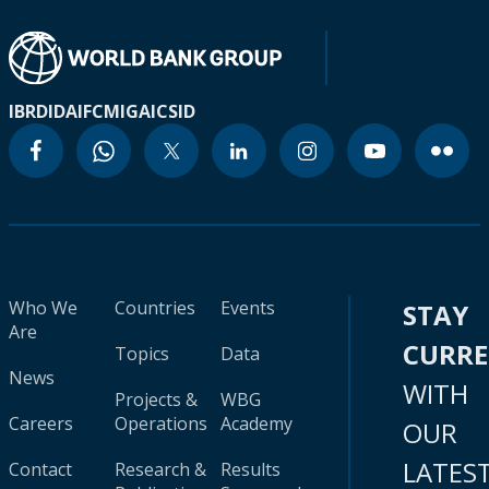
IBRD
IDA
IFC
MIGA
ICSID
Who We
Countries
Events
STAY
Are
CURR
Topics
Data
News
WITH
Projects &
WBG
Careers
Operations
Academy
OUR
LATES
Contact
Research &
Results