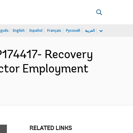
uguês
English
Español
Français
Русский
العربية
174417- Recovery
Sector Employment
RELATED LINKS