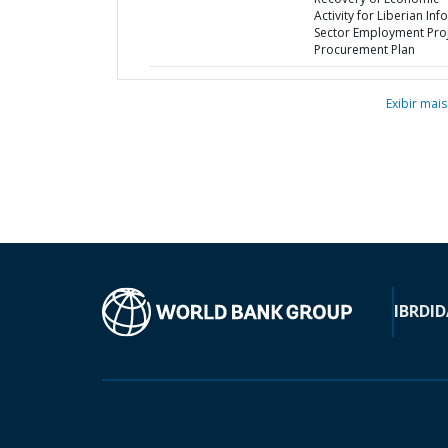
Activity for Liberian Inf
Sector Employment Proj
Procurement Plan
Exibir mais
IBRD
ID