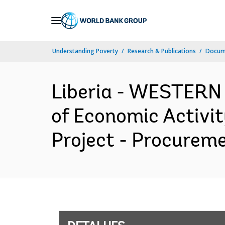
Skip
to
Main
Understanding Poverty
Research & Publications
Docume
Navigation
Liberia - WESTERN
of Economic Activit
Project - Procureme