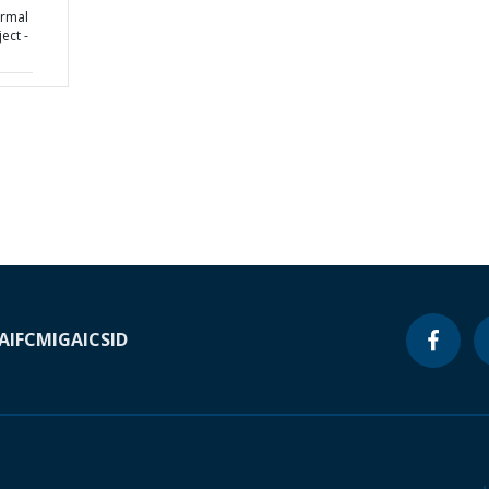
ormal
ect -
A
IFC
MIGA
ICSID