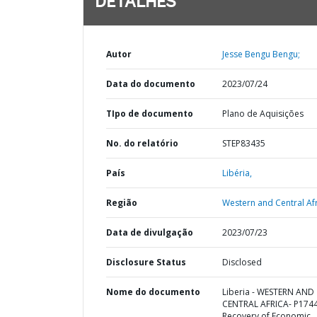
DETALHES
Autor
Jesse Bengu Bengu;
Data do documento
2023/07/24
TIpo de documento
Plano de Aquisições
No. do relatório
STEP83435
País
Libéria,
Região
Western and Central Afr
Data de divulgação
2023/07/23
Disclosure Status
Disclosed
Nome do documento
Liberia - WESTERN AND
CENTRAL AFRICA- P174
Recovery of Economic