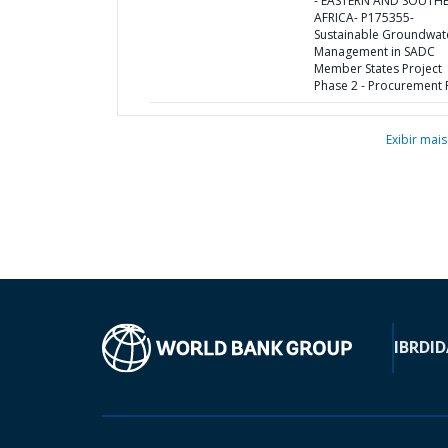
- EASTERN AND SOUTH
AFRICA- P175355-
Sustainable Groundwat
Management in SADC
Member States Project
Phase 2 - Procurement 
Exibir mais
IBRD
ID