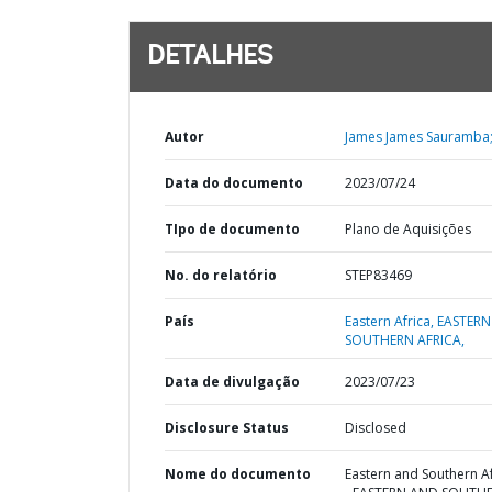
DETALHES
Autor
James James Sauramba
Data do documento
2023/07/24
TIpo de documento
Plano de Aquisições
No. do relatório
STEP83469
País
Eastern Africa,
EASTERN
SOUTHERN AFRICA,
Data de divulgação
2023/07/23
Disclosure Status
Disclosed
Nome do documento
Eastern and Southern Af