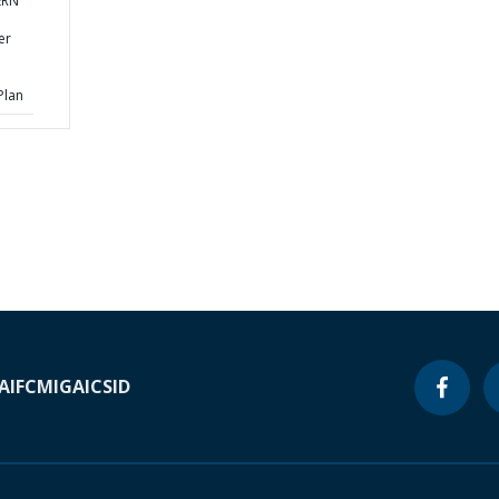
ERN
er
Plan
A
IFC
MIGA
ICSID