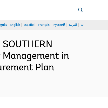
uguês
English
Español
Français
Русский
العربية
ND SOUTHERN
r Management in
urement Plan