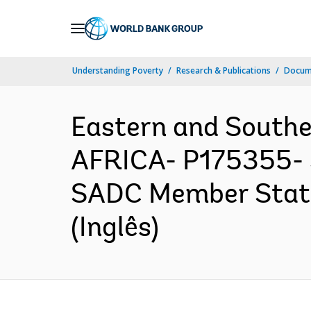
Skip
to
Main
Understanding Poverty
Research & Publications
Docume
Navigation
Eastern and South
AFRICA- P175355- 
SADC Member States
(Inglês)