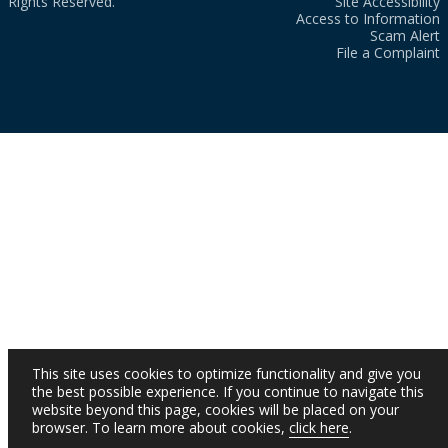
Rights Reserved.
Site Accessibility
Access to Information
Scam Alert
File a Complaint
This site uses cookies to optimize functionality and give you
the best possible experience. If you continue to navigate this
website beyond this page, cookies will be placed on your
browser. To learn more about cookies,
click here
.