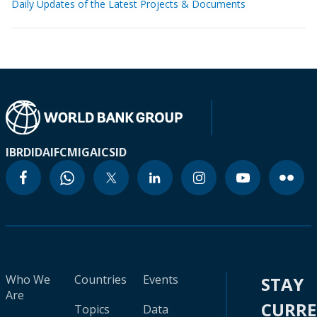
Daily Updates of the Latest Projects & Documents
IBRD
IDA
IFC
MIGA
ICSID
Who We
Countries
Events
STAY
Are
CURR
Topics
Data