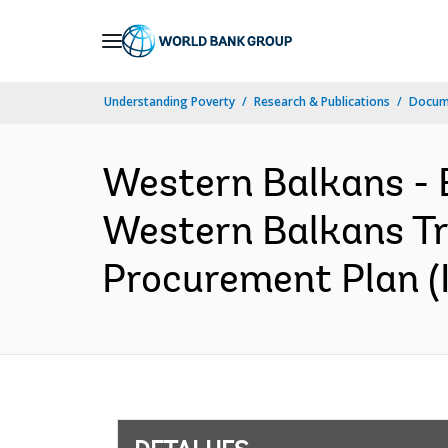
Skip
to
Main
Understanding Poverty
Research & Publications
Docume
Navigation
Western Balkans 
Western Balkans Tra
Procurement Plan (I