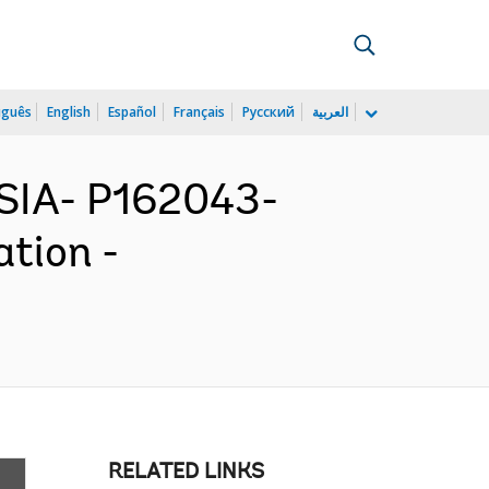
uguês
English
Español
Français
Русский
العربية
SIA- P162043-
ation -
RELATED LINKS