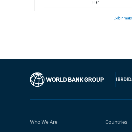
Plan
Exibir mais
IBRD
ID
Who We Are
Countries