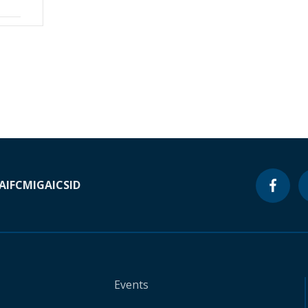
A
IFC
MIGA
ICSID
Events