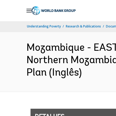
Skip
to
Main
Understanding Poverty
Research & Publications
Docume
Navigation
Mozambique - EAS
Northern Mozambiqu
Plan (Inglês)