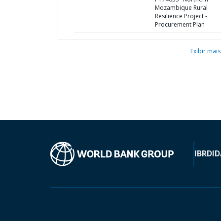
Mozambique Rural
Resilience Project -
Procurement Plan
Exibir mais
IBRD
ID