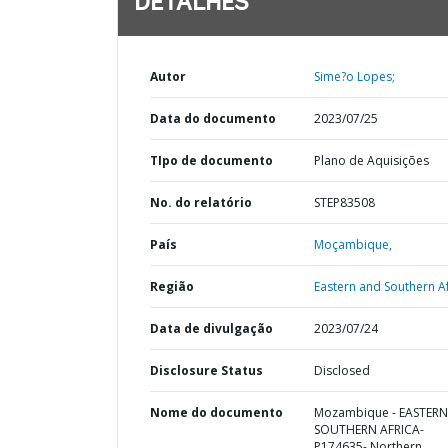
DETALHES
Autor
Sime?o Lopes;
Data do documento
2023/07/25
TIpo de documento
Plano de Aquisições
No. do relatório
STEP83508
País
Moçambique,
Região
Eastern and Southern Af
Data de divulgação
2023/07/24
Disclosure Status
Disclosed
Nome do documento
Mozambique - EASTER
SOUTHERN AFRICA-
P174635- Northern