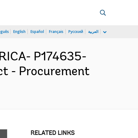
uguês
English
Español
Français
Русский
العربية
RICA- P174635-
ct - Procurement
RELATED LINKS