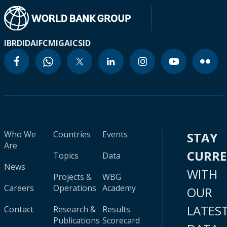
IBRD
IDA
IFC
MIGA
ICSID
Who We
Countries
Events
STAY
Are
CURR
Topics
Data
News
WITH
Projects &
WBG
Careers
Operations
Academy
OUR
LATES
Contact
Research &
Results
Publications
Scorecard