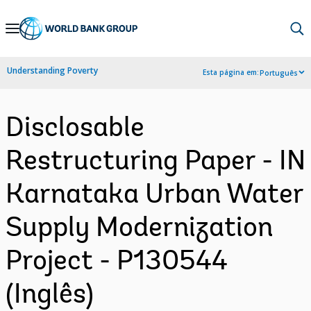
Skip
to
Main
Understanding Poverty
Esta página em:
Português
Navigation
Disclosable
Restructuring Paper - IN
Karnataka Urban Water
Supply Modernization
Project - P130544
(Inglês)