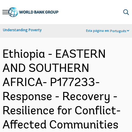
Skip
to
Main
Understanding Poverty
Esta página em:
Português
Navigation
Ethiopia - EASTERN
AND SOUTHERN
AFRICA- P177233-
Response - Recovery -
Resilience for Conflict-
Affected Communities