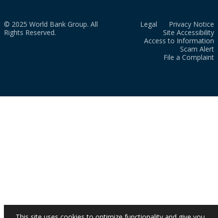
© 2025 World Bank Group. All
Legal
Privacy Notice
Rights Reserved.
Site Accessibility
Access to Information
Scam Alert
File a Complaint
This site uses cookies to optimize functionality and give you