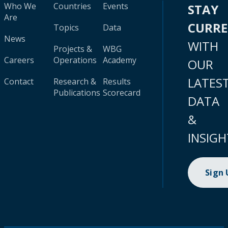
Who We
Countries
Events
STAY
Are
CURR
Topics
Data
News
WITH
Projects &
WBG
Careers
Operations
Academy
OUR
LATES
Contact
Research &
Results
Publications
Scorecard
DATA
&
INSIGH
Sign