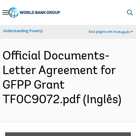
Skip
to
Main
Understanding Poverty
Esta página em:
Português
Navigation
Official Documents-
Letter Agreement for
GFPP Grant
TF0C9072.pdf (Inglês)