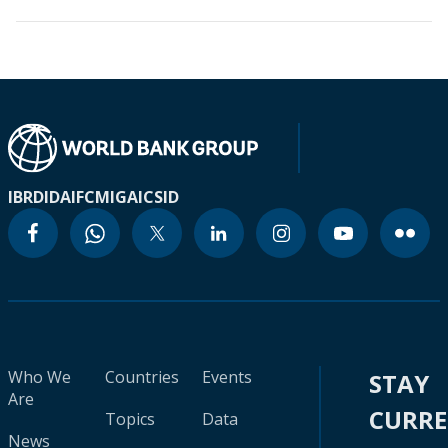
IBRD
IDA
IFC
MIGA
ICSID
Who We
Countries
Events
STAY
Are
CURR
Topics
Data
News