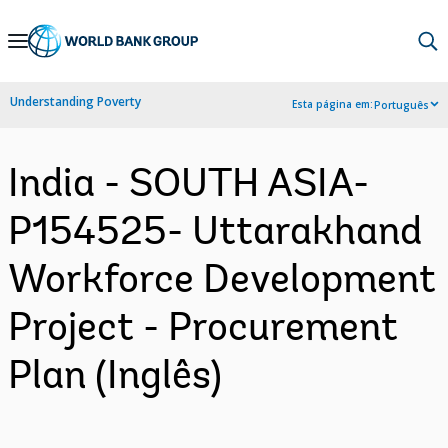
Skip
to
Main
Understanding Poverty
Esta página em:
Português
Navigation
India - SOUTH ASIA-
P154525- Uttarakhand
Workforce Development
Project - Procurement
Plan (Inglês)