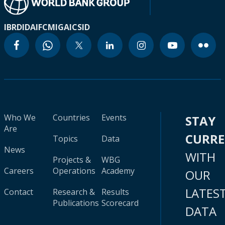
IBRD
IDA
IFC
MIGA
ICSID
Who We
Countries
Events
STAY
Are
CURR
Topics
Data
News
WITH
Projects &
WBG
Careers
Operations
Academy
OUR
LATES
Contact
Research &
Results
Publications
Scorecard
DATA