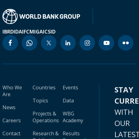
IBRD
IDA
IFC
MIGA
ICSID
Who We
Countries
Events
STAY
Are
CURR
Topics
Data
News
WITH
Projects &
WBG
Careers
Operations
Academy
OUR
LATES
Contact
Research &
Results