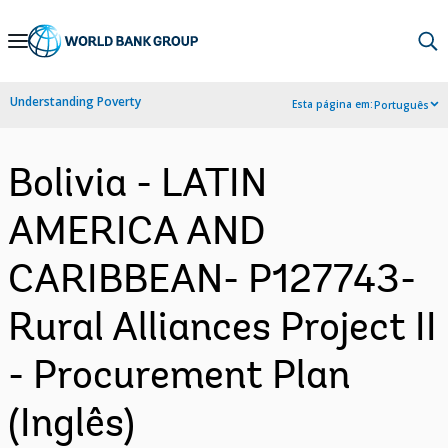
Skip
to
Main
Understanding Poverty
Esta página em:
Português
Navigation
Bolivia - LATIN
AMERICA AND
CARIBBEAN- P127743-
Rural Alliances Project II
- Procurement Plan
(Inglês)