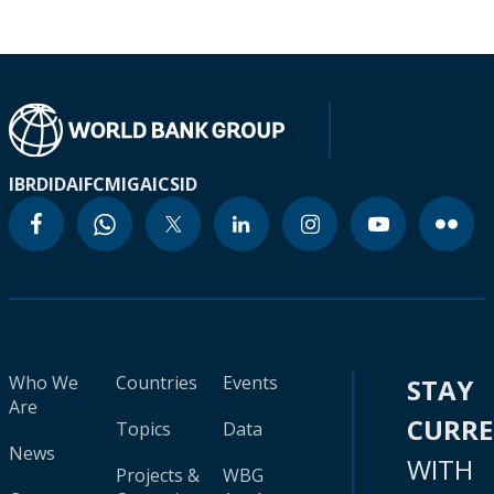
IBRD
IDA
IFC
MIGA
ICSID
Who We
Countries
Events
STAY
Are
CURR
Topics
Data
News
WITH
Projects &
WBG