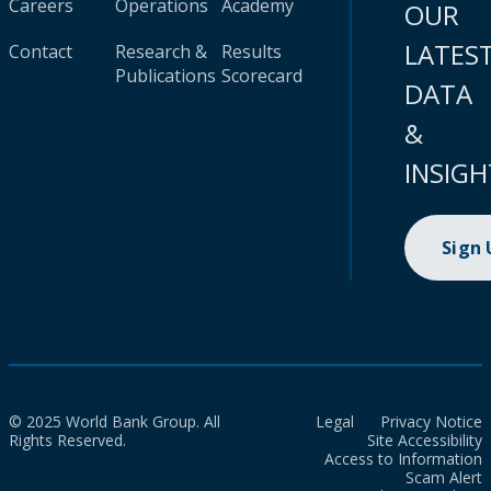
Careers
Operations
Academy
OUR
LATES
Contact
Research &
Results
Publications
Scorecard
DATA
&
INSIGH
Sign
© 2025 World Bank Group. All
Legal
Privacy Notice
Rights Reserved.
Site Accessibility
Access to Information
Scam Alert