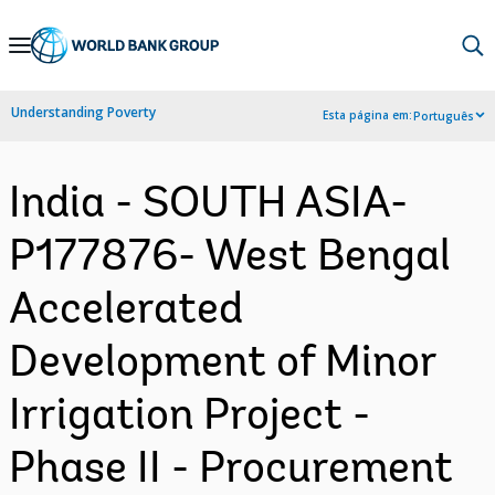
Skip
to
Main
Understanding Poverty
Esta página em:
Português
Navigation
India - SOUTH ASIA-
P177876- West Bengal
Accelerated
Development of Minor
Irrigation Project -
Phase II - Procurement