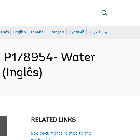
uguês
English
Español
Français
Русский
العربية
 P178954- Water
(Inglês)
RELATED LINKS
See documents related to the
project(s)