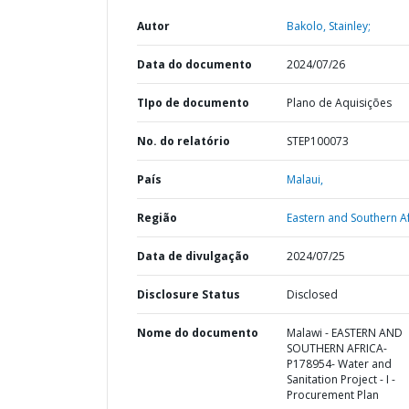
Autor
Bakolo, Stainley;
Data do documento
2024/07/26
TIpo de documento
Plano de Aquisições
No. do relatório
STEP100073
País
Malaui,
Região
Eastern and Southern Af
Data de divulgação
2024/07/25
Disclosure Status
Disclosed
Nome do documento
Malawi - EASTERN AND
SOUTHERN AFRICA-
P178954- Water and
Sanitation Project - I -
Procurement Plan