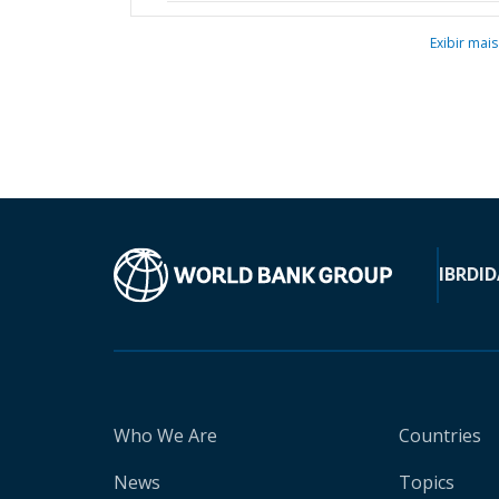
Exibir mais
IBRD
ID
Who We Are
Countries
News
Topics