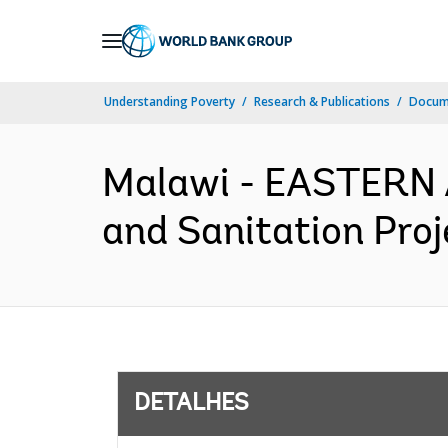
Skip
to
Main
Understanding Poverty
Research & Publications
Docume
Navigation
Malawi - EASTERN
and Sanitation Proje
DETALHES