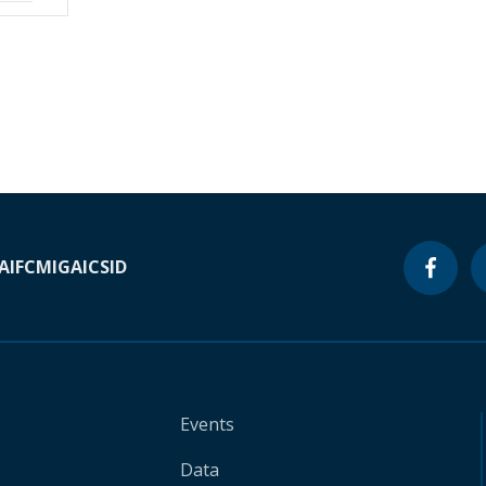
A
IFC
MIGA
ICSID
Events
Data