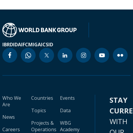
IBRD
IDA
IFC
MIGA
ICSID
Who We
Countries
Events
STAY
Are
CURR
Topics
Data
News
WITH
Projects &
WBG
Careers
Operations
Academy
OUR