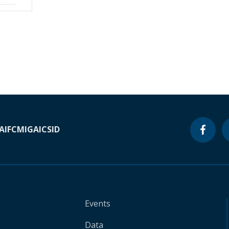
A
IFC
MIGA
ICSID
Events
Data