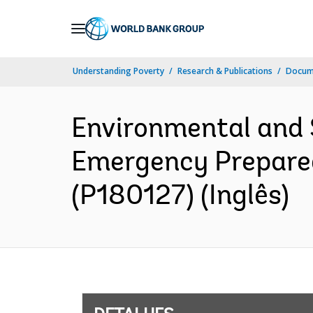
Skip
to
Main
Understanding Poverty
Research & Publications
Docume
Navigation
Environmental and 
Emergency Prepare
(P180127) (Inglês)