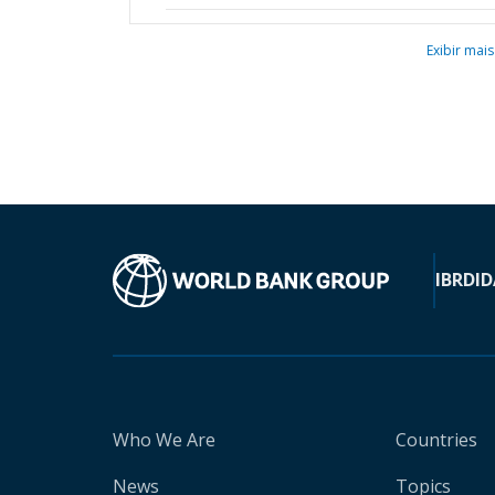
Exibir mais
IBRD
ID
Who We Are
Countries
News
Topics