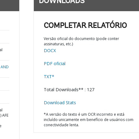
DOWNLOADS
COMPLETAR RELATÓRIO
Versão oficial do documento (pode conter
assinaturas, etc.)
al
DOCX
PDF oficial
 AND
TXT*
Total Downloads** : 127
Download Stats
al
*A versão do texto é um OCR incorreto e está
) AFE
incluído unicamente em benefício de usuários com
conectividade lenta.
e