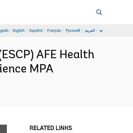
uguês
English
Español
Français
Русский
العربية
(ESCP) AFE Health
lience MPA
RELATED LINKS