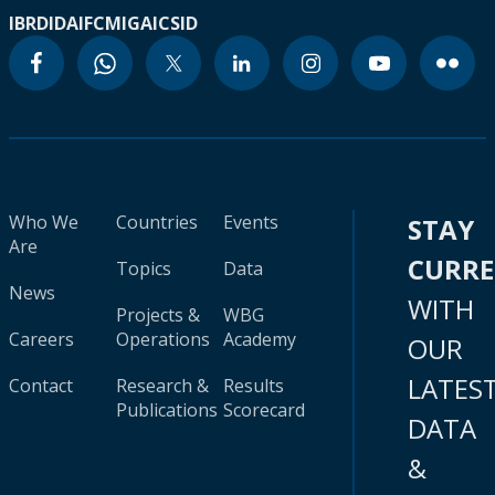
IBRD
IDA
IFC
MIGA
ICSID
Who We
Countries
Events
STAY
Are
CURR
Topics
Data
News
WITH
Projects &
WBG
Careers
Operations
Academy
OUR
LATES
Contact
Research &
Results
Publications
Scorecard
DATA
&