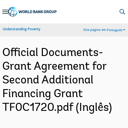
Skip
to
Main
Understanding Poverty
Esta página em:
Português
Navigation
Official Documents-
Grant Agreement for
Second Additional
Financing Grant
TF0C1720.pdf (Inglês)