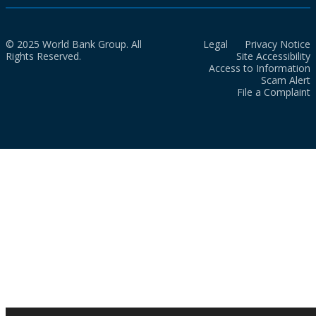
© 2025 World Bank Group. All
Legal
Privacy Notice
Rights Reserved.
Site Accessibility
Access to Information
Scam Alert
File a Complaint