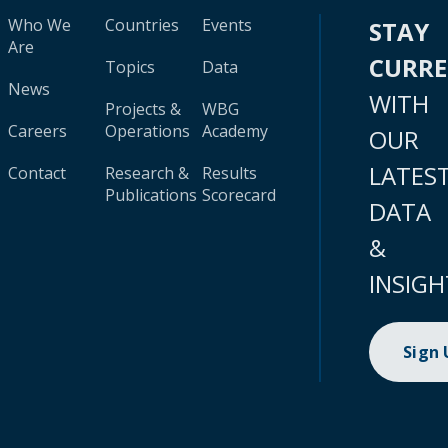
Who We
Countries
Events
STAY
Are
CURR
Topics
Data
News
WITH
Projects &
WBG
Careers
Operations
Academy
OUR
LATES
Contact
Research &
Results
Publications
Scorecard
DATA
&
INSIGH
Sign